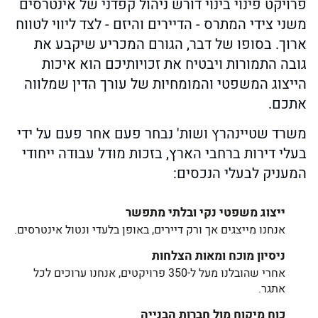
פרויקט פינוי בינוי דורש ניהול קפדני של אינטרסים
משני צידי המתרס - הדיירים והיזם - לצד ליווי לטווח
ארוך. בסופו של דבר, הגורם המכריע שיקבע את
גובה התמורות ויבטיח את זכויותיכם הוא איכות
הייצוג המשפטי והמומחיות של עורך הדין שמלווה
אתכם.
משרד שטיינהרץ ושות' נבחר פעם אחר פעם על ידי
בעלי דירות ברחבי הארץ, בזכות מודל עבודה ייחודי
המעניק לבעלי הנכסים:
ייצוג משפטי נקי ובלתי מתפשר
אנחנו מייצגים אך ורק דיירים, באופן בלעדי ונטול אינטרסים.
ניסיון מוכח ומאות הצלחות
אחרי שהובלנו מעל ל-350 פרויקטים, אנחנו ערוכים לכל
אתגר.
כוח מיקוח מול חברות הבנייה