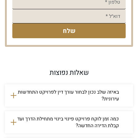
שלח
שאלות נפוצות
באיזה שלב נכון לבחור עורך דין לפרויקט התחדשות
עירונית?
כבר בשלב ההתארגנות הראשוני — לפני
שנבחר יזם ולפני שנחתם כל מסמך. כל
כמה זמן לוקח פרויקט פינוי בינוי מתחילת הדרך ועד
קבלת הדירה החדשה?
יזם שמגיע עם "הצעה ראשונית" מנסה
לקבע את תנאי הבסיס, ובעלי דירות
בפרויקטים שמסתיימים בהצלחה, טווח