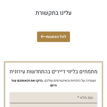
מכרז יזמים בפרויקט פינוי בינוי ותמא 38 כל מה
עלינו בתקשורת
שאסור לכם לפספס
לכל הכתבות
מתמחים בליווי דיירים בהתחדשות עירונית
ושמירה על הזכויות והאינטרסים שלכם.
בדקו את זכאותכם עוד
היום