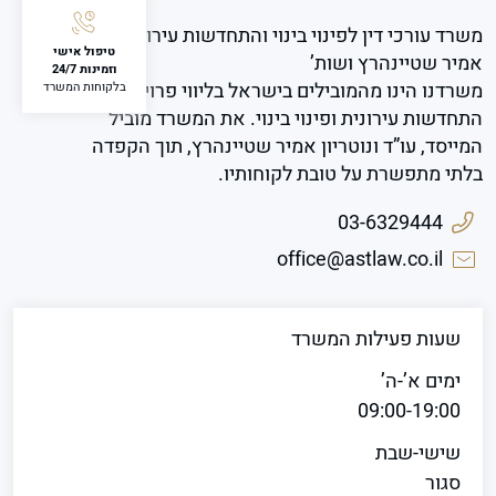
ברמה ארצית ומהיר יחסית — בחלופת
משפטי.
גדולים יותר ממשיכים במסלול פינוי-בינוי.
משרד עורכי דין לפינוי בינוי והתחדשות עירונית
שקד הסמכות עברה לוועדות המקומיות.
טיפול אישי
אמיר שטיינהרץ ושות’
כל עירייה קובעת את התנאים בתחומה,
וזמינות 24/7
משרדנו הינו מהמובילים בישראל בליווי פרויקטים של
בלקוחות המשרד
מה שאומר תהליכים ארוכים יותר ותמורות
התחדשות עירונית ופינוי בינוי. את המשרד מוביל
שמשתנות ממקום למקום. לפני כל
המייסד, עו”ד ונוטריון אמיר שטיינהרץ, תוך הקפדה
חתימה, חשוב לבדוק מה מאשרת הוועדה
בלתי מתפשרת על טובת לקוחותיו.
המקומית הספציפית.
03-6329444
office@astlaw.co.il
שעות פעילות המשרד
ימים א’-ה’
09:00-19:00
שישי-שבת
סגור