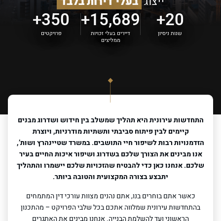
ייצוג
בעלי דירות בלבד
350+
15,689+
20+
שנות ניסיון
דיירים בעלי זכויות
פרויקטים
ממליצים
התחדשות עירונית היא תהליך שמשלב בין חידוש ושדרוג מבנים
קיימים לבין פיתוח סביבתי ותשתיות מודרניות, ויוצרת
הזדמנויות רבות לשיפור חיי התושבים. במשרד שטיינהרץ ושות’,
אנו מבינים את הצורך שלכם בשדרוג ושיפור איכות החיים בעיר
שלכם. אנחנו כאן כדי להבטיח שהזכויות שלכם יישמרו והתהליך
יתבצע בצורה המקצועית והטובה ביותר.
כאשר אתם בוחרים בנו, אתם נהנים מצוות עורכי דין המתמחים
בהתחדשות עירונית שמלווה אתכם בכל שלבי הפרויקט – מהתכנון
הראשוני ועד להשלמת הבנייה. אנחנו מבינים את האתגרים