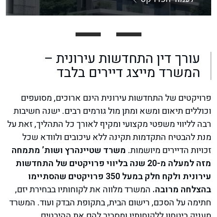
עורך דין התחדשות עירונית –
המשרד מייצג דיירים בלבד
פרויקטים של התחדשות עירונית הינם ארוכים, מסועפים
וכוללים תיאום ומשא ומתן מול גורמים רבים. ישנה חשיבות
רבה לליווי משפטי מקצועי ומקיף לאורך כל התהליך, זאת על
מנת להבטיח התקדמות תקינה ללא עיכובים ולוודא שכל
זכויות הדיירים מיושמות.
משרד שטיינהרץ ושות’ מתמחה
מזה למעלה מ-20 שנה בליווי פרויקטים של התחדשות
עירונית ולקח חלק במעל 350 פרויקטים שהסתיימו
בהצלחה מרובה.
המשרד מלווה את לקוחותיו בבחירת יזם,
חתימה על הסכם, רישום הבית, בתקופת הבדק ועוד. המשרד
מעניק ביטחון ללקוחותיו ומסביר להם את ההיבטים