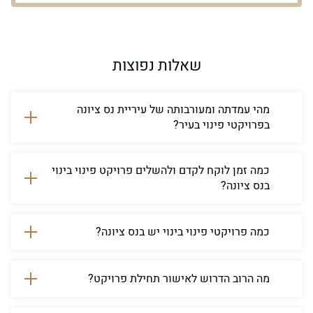
שאלות נפוצות
מהי עמדתה ומעורבותה של עיריית נס ציונה
בפרויקטי פינוי בעיר?
עיריית נס ציונה רואה חשיבות רבה בהתחדשות עירונית
ובפרויקטי פינוי בינוי. העירייה פועלת בשיתוף פעולה
כמה זמן לוקח לקדם ולהשלים פרויקט פינוי בינוי
עם יזמים ודיירים לקידום התהליך בצורה יעילה.
בנס ציונה?
בממוצע כחמש שנים, בהתאם למורכבות התוכנית,
שיתוף פעולה עם דיירים ויכולות היזם.
כמה פרויקטי פינוי בינוי יש בנס ציונה?
נכון לשנת 2023, ישנם 2 פרויקטי פינוי בינוי שאושרו
ועוד מספר פרויקטים הממתינים לאישור.
מה הרוב הדרוש לאישור תחילת פרויקט?
נדרש אישור של 2/3 מהדיירים — 66%.