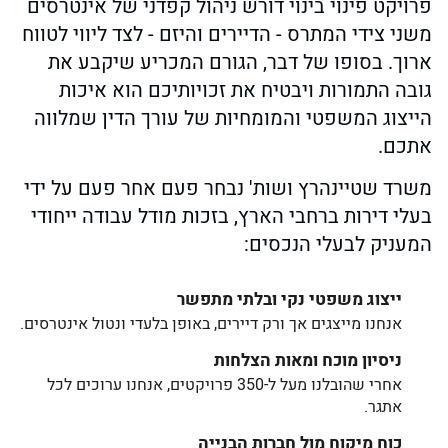
פרויקט פינוי בינוי דורש ניהול קפדני של אינטרסים
משני צידי המתרס - הדיירים והיזם - לצד ליווי לטווח
ארוך. בסופו של דבר, הגורם המכריע שיקבע את
גובה התמורות ויבטיח את זכויותיכם הוא איכות
הייצוג המשפטי והמומחיות של עורך הדין שמלווה
אתכם.
משרד שטיינהרץ ושות' נבחר פעם אחר פעם על ידי
בעלי דירות ברחבי הארץ, בזכות מודל עבודה ייחודי
המעניק לבעלי הנכסים:
ייצוג משפטי נקי ובלתי מתפשר
אנחנו מייצגים אך ורק דיירים, באופן בלעדי ונטול אינטרסים.
ניסיון מוכח ומאות הצלחות
אחרי שהובלנו מעל ל-350 פרויקטים, אנחנו ערוכים לכל
אתגר.
כוח מיקוח מול חברות הבנייה