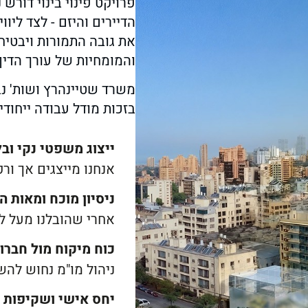
פרויקט פינוי בינוי דורש
הדיירים והיזם - לצד ליו
את גובה התמורות ויבטיח
והמומחיות של עורך הדין
משרד שטיינהרץ ושות' נב
בזכות מודל עבודה ייחודי
ייצוג משפטי נקי ו
אנחנו מייצגים אך ורק
ניסיון מוכח ומאות 
אחרי שהובלנו מעל ל-350 פרויקטים, אנחנו ערוכים לכל אתג
כוח מיקוח מול חברו
ניהול מו"מ נחוש להש
יחס אישי ושקיפות 