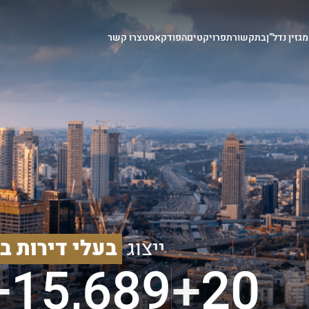
מגזין נדל”ן
בתקשורת
פרויקטים
הפודקאסט
צרו קשר
ייצוג
בעלי דירות ב
15,689+
20+