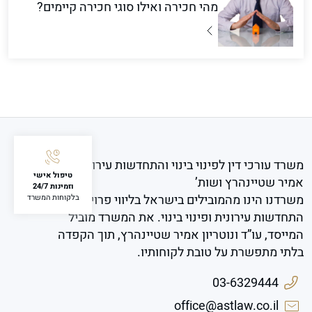
מהי חכירה ואילו סוגי חכירה קיימים?
משרד עורכי דין לפינוי בינוי והתחדשות עירונית
טיפול אישי
אמיר שטיינהרץ ושות’
וזמינות 24/7
משרדנו הינו מהמובילים בישראל בליווי פרויקטים של
בלקוחות המשרד
התחדשות עירונית ופינוי בינוי. את המשרד מוביל
המייסד, עו”ד ונוטריון אמיר שטיינהרץ, תוך הקפדה
בלתי מתפשרת על טובת לקוחותיו.
03-6329444
office@astlaw.co.il