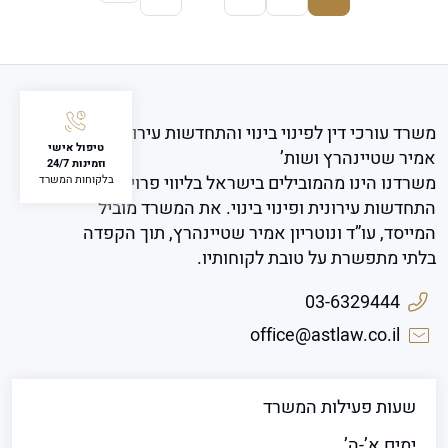
משרד עורכי דין לפינוי בינוי והתחדשות עירונית
טיפול אישי
אמיר שטיינהרץ ושות’
וזמינות 24/7
משרדנו הינו מהמובילים בישראל בליווי פרויקטים של
בלקוחות המשרד
התחדשות עירונית ופינוי בינוי. את המשרד מוביל
המייסד, עו”ד ונוטריון אמיר שטיינהרץ, תוך הקפדה
בלתי מתפשרת על טובת לקוחותיו.
03-6329444
office@astlaw.co.il
שעות פעילות המשרד
ימים א’-ה’