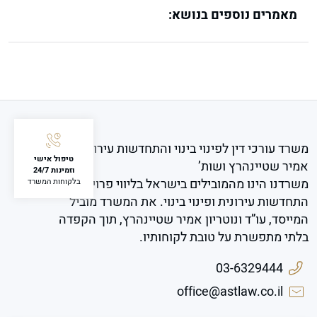
מאמרים נוספים בנושא:
משרד עורכי דין לפינוי בינוי והתחדשות עירונית
טיפול אישי
אמיר שטיינהרץ ושות’
וזמינות 24/7
משרדנו הינו מהמובילים בישראל בליווי פרויקטים של
בלקוחות המשרד
התחדשות עירונית ופינוי בינוי. את המשרד מוביל
המייסד, עו”ד ונוטריון אמיר שטיינהרץ, תוך הקפדה
בלתי מתפשרת על טובת לקוחותיו.
03-6329444
office@astlaw.co.il