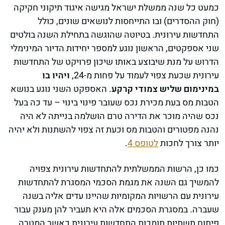
כמעט כל שנה ממשלת ישראל מגישה איגוד תיקוני חקיקה
(חוק ההסדרים) ובו התייחסות לנושאים שונים, כולל
התחדשות עירונית. בטיוטה שהוגשה בתחילת השנה בולטים
שני אספקטים, הראשון נוגע למספר יחידות הדיור המינימלי
הדרוש על מנת שיבוצע באותו שיכון פרויקט של התחדשות
עירונית שכעת צפוי לעמוד על פחות מ-24,
ויהיו בו
במינימום שליש צמודי קרקע
. האספקט השני נוגע בנושא
הטבות מס בעת מכירת נכס שעובר פינוי בינוי – עד כה בעל
נכס שהיה מוכר את הדירה טרם הושלמה בנייתה לא היה
נהנה מפטורים והטבות מס וכעת זה צפוי להשתנות ולא יהיה
יותר צורך לחכות
לטופס 4
.
כמו כן, הרשות הממשלתית להתחדשות עירונית צפויה
להמשיך גם השנה את מגמת הסכמי המסגרת להתחדשות
עירונית עם הרשויות המקומיות שהיינו עדים אליה בשנה
שעברה. במסגרת הסכמים אלה היא תעביר להן מענק עבור
פיתוח תשתיות תומכות התחדשות עירונית כאשר המטרה