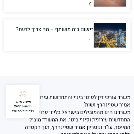
רישום בית משותף – מה צריך לדעת?
משרד עורכי דין לפינוי בינוי והתחדשות עירונית
טיפול אישי
אמיר שטיינהרץ ושות’
וזמינות 24/7
משרדנו הינו מהמובילים בישראל בליווי פרויקטים של
בלקוחות המשרד
התחדשות עירונית ופינוי בינוי. את המשרד מוביל
המייסד, עו”ד ונוטריון אמיר שטיינהרץ, תוך הקפדה