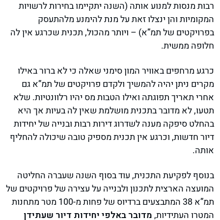
רבות מנסות למנוע אותה (השנה יתקיימו בחירות לרשויות
המקומיות והן ינצלו זאת על מנת להימנע מלהתעסק
בפרויקטים של תמ”א) – ויותר מהכול, תכנית שכרגע אין לה
חלופה ממשית.
כרגע מרחפים באוויר המון סימני שאלה כי לא ברור באילו
מקרים ניתן יהיה להמשיך ולקדם פרויקטים של תמ”א גם
אחרי תאריך תפוגתה ואילו הטבות מס יהיו רלוונטיות. שלא
תטעו, לא מדובר בתכנית מושלמת שאין לה בעיות אך היא
בהחלט סיפקה מענה לשדרוג דירות רבות ובנייה של יחידות
דיור חדשות, וכרגע אין תכנית מספיק טובה שיכולה להחליף
אותה.
בנוסף לפקיעת התכנית, עוד בסוף השנה שעברה החליטה
המועצה הארצית לתכנון ולבנייה על עצירה של פרויקטים של
תמ”א 38 המתבצעים ברדיוס של פחות מ-100 מטר מתחנות
המטרו העתידיות,
מדובר באלפי יחידות דיור שעתידן