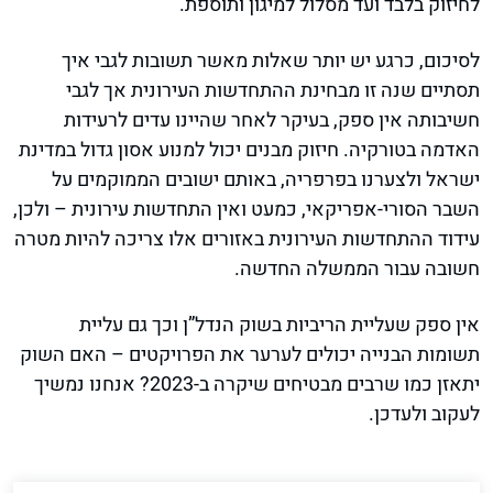
לחיזוק בלבד ועד מסלול למיגון ותוספת.
לסיכום, כרגע יש יותר שאלות מאשר תשובות לגבי איך
תסתיים שנה זו מבחינת ההתחדשות העירונית אך לגבי
חשיבותה אין ספק, בעיקר לאחר שהיינו עדים לרעידות
האדמה בטורקיה. חיזוק מבנים יכול למנוע אסון גדול במדינת
ישראל ולצערנו בפרפריה, באותם ישובים הממוקמים על
השבר הסורי-אפריקאי, כמעט ואין התחדשות עירונית – ולכן,
עידוד ההתחדשות העירונית באזורים אלו צריכה להיות מטרה
חשובה עבור הממשלה החדשה.
אין ספק שעליית הריביות בשוק הנדל”ן וכך גם עליית
תשומות הבנייה יכולים לערער את הפרויקטים – האם השוק
יתאזן כמו שרבים מבטיחים שיקרה ב-2023? אנחנו נמשיך
לעקוב ולעדכן.