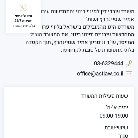
משרד עורכי דין לפינוי בינוי והתחדשות עירונית
טיפול אישי
אמיר שטיינהרץ ושות’
וזמינות 24/7
משרדנו הינו מהמובילים בישראל בליווי פרויקטים של
בלקוחות המשרד
התחדשות עירונית ופינוי בינוי. את המשרד מוביל
המייסד, עו”ד ונוטריון אמיר שטיינהרץ, תוך הקפדה
בלתי מתפשרת על טובת לקוחותיו.
03-6329444
office@astlaw.co.il
שעות פעילות המשרד
ימים א’-ה’
09:00-19:00
שישי-שבת
סגור