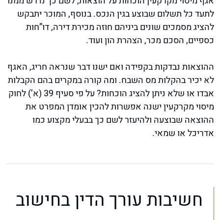
אגף מיסוי מקרקעין הוכחות על הוצאות, לשם כך נדרש ממנו
לתעד כל תשלום שבוצע בגין הנכס. בנוסף, המוכר יתבקש
להציג מסמכים שונים ביניהם חוזה מכירת דירה, דו”חות
כספיים, הסכם מכר, הצהרת הון ועוד.
ההוצאות נבדקות בקפידה ואם ישנו דבר שנראה חריג, האגף
לא יכיר בהקלות מס השבח. ומה קורה במקרים בהם הקבלות
אבדו או שלא ניתן להציג הוכחות? על פי סעיף 39 (א’) לחוק
מיסוי מקרקעין ישנה אפשרות להכין אומדן המפרט את
ההוצאה שבוצעה ולהיעזר לשם כך בבעלי מקצוע כמו
אדריכל או שמאי.
חשיבות עורך הדין בחישוב