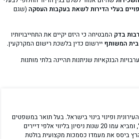
השכירות
שהיזם אמור לשלם בגין הדיור החלופי לבעלי
ויים בעלי הדירות לשאת בעקבות העסקה
(שגם
בות בדק
המבטיחה כי היזם יקיים את התחייבויותיו
בית המשותף
יירשום כדין בלשכת רישום המקרקעין.
רבויות הבנקאיות שניתנות תהיינה בלתי מותנות
ירונית ופינוי בינוי בישראל. בעל תואר במשפטים
(.LL.B) מהמסלול האקדמי המכללה למנהל, ומביא עמו 20 שנות ניסיון בליווי אלפי דיירים
הרץ ביסס את מעמדו כסמכות מקצועית בולטת