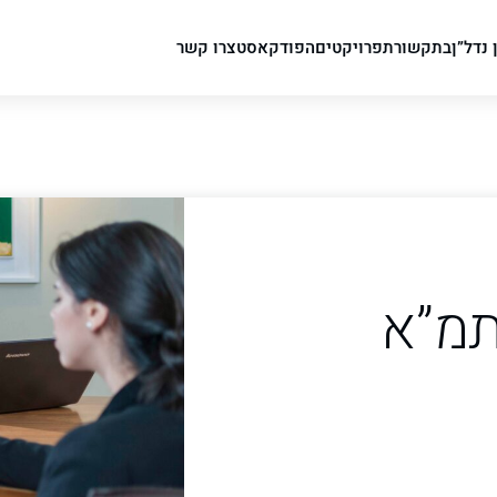
 נדל”ן
בתקשורת
פרויקטים
הפודקאסט
צרו קשר
תמ”א