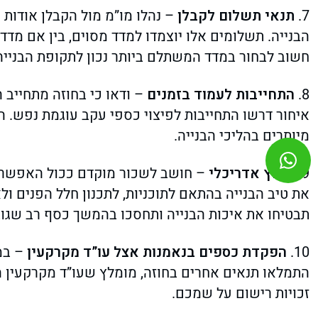
7.
תנאי תשלום לקבלן
– נהלו מו”מ מול הקבלן אודות
הבנייה. תשלומים אלו יוצמדו למדד מסוים, בין אם מדד
חשוב לבחור במדד המשתלם ביותר נכון לתקופת הבנייה
8.
התחייבות לעמוד בזמנים
– ודאו כי בחוזה מתחייב 
איחור דרשו התחייבות לפיצוי כספי עקב עוגמת נפש. הת
מיותרים בהליכי הבנייה.
9.
ייעוץ אדריכלי
– חושב לשכור מוקדם ככול האפשר 
את טיב הבנייה בהתאם לתוכניות, לתכנון חלל הפנים ולא
תבטיחו את איכות הבנייה ותחסכו בהמשך כסף רב שגובה
10.
הפקדת כספים בנאמנות אצל עו”ד מקרקעין
– במי
התמלאו תנאים אחרים בחוזה, מומלץ שעו”ד מקרקעין 
זכויות רישום על שמכם.