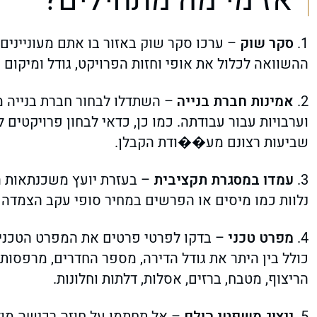
אז מי מה מתחילים?
1.
סקר שוק
– ערכו סקר שוק באזור בו אתם מעוניינים ל
ההשוואה לכלול את אופי וחזות הפרויקט, גודל ומיקום הד
2.
אמינות חברת בנייה
– השתדלו לבחור חברת בנייה מ
וערבויות עבור עבודתה. כמו כן, כדאי לבחון פרויקטים
שביעות רצונם מע��ודת הקבלן.
3.
עמדו במסגרת תקציבית
– בעזרת יועץ משכנתאות הג
נלוות כמו מיסים או הפרשים במחיר סופי עקב הצמדה ל
4.
מפרט טכני
– בדקו לפרטי פרטים את המפרט הטכני ש
כולל בין היתר את גודל הדירה, מספר החדרים, מרפסות, 
הריצוף, מטבח, ברזים, אסלות, דלתות וחלונות.
5.
ייצוג משפטי הולם
– אל תחתמו על חוזה רכישה מול