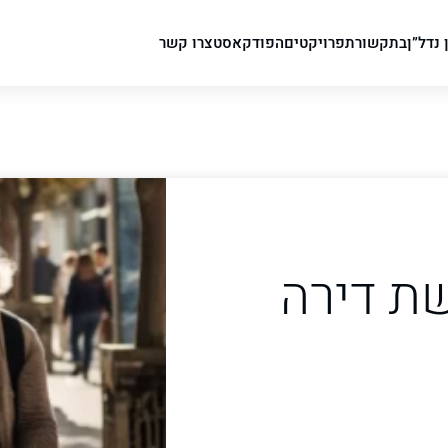
 נדל”ן
בתקשורת
פרויקטים
הפודקאסט
צרו קשר
שת דירה