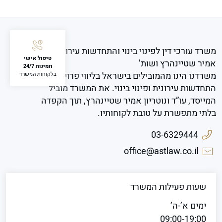
משרד עורכי דין לפינוי בינוי והתחדשות עירונית
טיפול אישי
אמיר שטיינהרץ ושות’
וזמינות 24/7
משרדנו הינו מהמובילים בישראל בליווי פרויקטים של
בלקוחות המשרד
התחדשות עירונית ופינוי בינוי. את המשרד מוביל
המייסד, עו”ד ונוטריון אמיר שטיינהרץ, תוך הקפדה
בלתי מתפשרת על טובת לקוחותיו.
03-6329444
office@astlaw.co.il
שעות פעילות המשרד
ימים א’-ה’
09:00-19:00