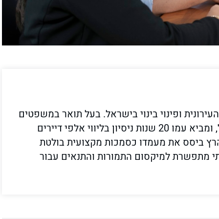
ירונית ופינוי בינוי בישראל. בעל תואר במשפטים
(.LL.B) מהמסלול האקדמי המכללה למנהל, ומביא עמו 20 שנות ניסיון בליווי אלפי דיירים
הרץ ביסס את מעמדו כסמכות מקצועית בולטת
לתי מתפשרת למיקסום התמורות והתנאים עבור