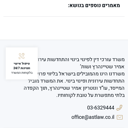
מאמרים נוספים בנושא:
משרד עורכי דין לפינוי בינוי והתחדשות עירונית
טיפול אישי
אמיר שטיינהרץ ושות’
וזמינות 24/7
משרדנו הינו מהמובילים בישראל בליווי פרויקטים של
בלקוחות המשרד
התחדשות עירונית ופינוי בינוי. את המשרד מוביל
המייסד, עו”ד ונוטריון אמיר שטיינהרץ, תוך הקפדה
בלתי מתפשרת על טובת לקוחותיו.
03-6329444
office@astlaw.co.il