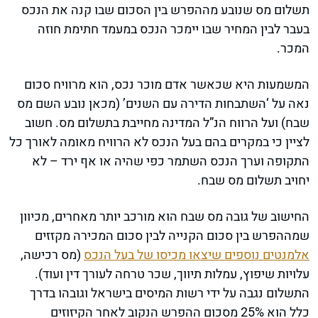
תשלום מס שנובע מההפרש בין הסכום שבו קנה את הנכס
בעבר לבין המחיר שבו יימכר הנכס במעמד חתימת חוזה
המכר.
המשמעות היא שכאשר אדם מוכר נכס, הוא מרוויח סכום
נאה על ‘השתבחות הדירה עם השנים’ (מכאן נובע השם מס
שבח) ועל הרווח הנ”ל המדינה מחייבת בתשלום מס. חשוב
לציין כי במקרים בהם בעל הנכס לא הרוויח מאומה לאורך כל
התקופה וערך הנכס השתמר כפי שהיה או אף ירד – לא
יחויב תשלום מס שבח.
החישוב של גובה מס שבח הוא מורכב יותר מאחרים, מכיוון
שמההפרש בין סכום הקנייה לבין סכום המכירה מקזזים
אלמנטים נוספים שיצאו מכיסו של בעל הנכס
(מס רכישה,
עלויות שיפוץ, עמלות תיווך, שכר טרחה לעורך דין ועוד).
התשלום נגבה על ידי רשות המיסים בישראל וגובהו בדרך
כלל הוא 25% מסכום ההפרש הנקוב לאחר הקיזוזים