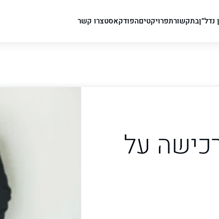
 נדל”ן
בתקשורת
פרויקטים
הפודקאסט
צרו קשר
כישה על