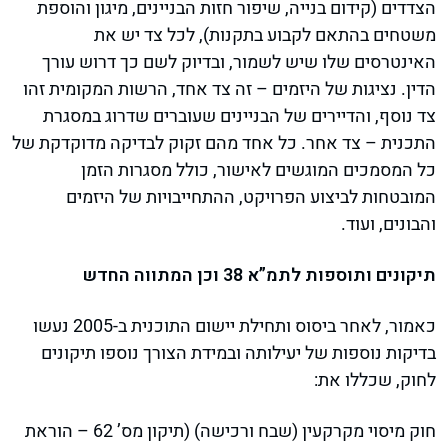
הצדדים (קידום בנייה, שיפור חזות הבניינים, מיגון והוספת
משטחים בהתאם לקבוע בתקנות), לכל צד יש את
האינטרסים שלו שיש לשמור, ובדיוק לשם כך דרוש עורך
הדין. נציגות של היזמים – זה צד אחד, הרשות המקומית זהו
צד נוסף, והדיירים של הבניינים שעוברים שדרוג במסגרת
התכנית – צד אחר. כל אחד מהם זקוק לבדיקה מדוקדקת של
כל המסמכים המוגשים לאישור, כולל מסגרות הזמן
המובטחות לביצוע הפרויקט, ההתחייבויות של היזמים
והבונים, ועוד.
תיקונים ותוספות לתמ”א 38 וכן המתווה החדש
כאמור, לאחר ביסוס ותחילת יישום התוכנית ב-2005 נעשו
בדיקות נוספות של יעילותה ובמידת הצורך נוספו תיקונים
לחוק, שכללו את:
חוק מיסוי מקרקעין (שבח ורכישה) (תיקון מס’ 62 – הוראת