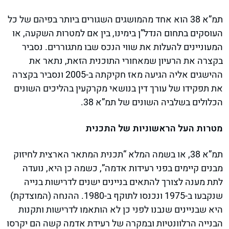
תמ”א 38 הוא אחד מהמושגים השגורים ביותר בפיהם של כל
העוסקים בתחום הנדל”ן בימינו, בין אם למטרות השקעה, או
המעוניינים להעלות את שווי הנכס שבו מתגוררים. נסביר
בקצרה את הרעיון שמאחורי התוכנית הזאת, נתאר את
ההישגים אליה הגיעה מאז חקיקתה ב-2005 ונסביר בקצרה
את תפקידו של עורך דין בנושאי מקרקעין בהליכים השונים
הכלולים בשלביה השונים של תמ”א 38.
מטרות העל הראשוניות של התכנית
תמ”א 38, או בשמה המלא “תכנית המתאר הארצית לחיזוק
מבנים קיימים בפני רעידות אדמה”, כשמה כן היא, נועדה
לתת מענה לצורך להתאים בניינים ישנים לדרישות בנייה
שנקבעו ב-1975 ונכנסו לתוקף ב-1980. ההנחה (המוצדקת)
היא שבניינים שנבנו לפני כן לא הותאמו לדרישות ותקנות
הבנייה הרלוונטיות ובמקרה של רעידת אדמה קשה הם יקרסו