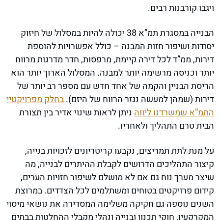
ויגבו קורבנות רבים.
הבנייה במסגרת תמ”א 38 יכולה להיות במסלול של חיזוק
יסודות ושיפור חזות המבנה – כולל אפשרויות להוספת
דירות, ממ”ד לכל דירה קיימת, מרפסות, חדר מדרגות מרווח
יותר וכניסה מרשימה יותר למבנה. המסלול הארוך יותר הוא
הריסת הבניין והקמה של אחד חדש עם מספר רב יותר של
דירות (שמהן למעשה נגזר הרווח של היזם).
בחלק מפרויקטיי
התמ”א שמשרדנו ליווה
ניתן לראות שינוי אדיר בין תצורת
הבית טרם התהליך ולאחריו.
על מנת לתת תמריצים, נקבעו קריטריונים לזכויות בנייה,
קיצור התהליכים הדרושים לקבלת ההיתרים לבנייה, מה
שיצר מערך נוח גם אם לא מושלם לשיפור חזויות הערים,
קידום פרויקטים בטוחים ומשתלמים לכל הצדדים. במרוצת
השנים נוספה גם חקיקה משלימה המסדירה את נושאי מיסוי
המקרקעין, חוקי תכנון ובנייה ונהלי מקבלי ההחלטות בבתים