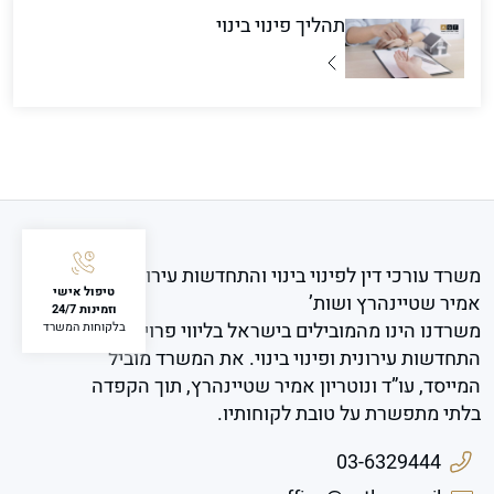
תהליך פינוי בינוי
משרד עורכי דין לפינוי בינוי והתחדשות עירונית
טיפול אישי
אמיר שטיינהרץ ושות’
וזמינות 24/7
משרדנו הינו מהמובילים בישראל בליווי פרויקטים של
בלקוחות המשרד
התחדשות עירונית ופינוי בינוי. את המשרד מוביל
המייסד, עו”ד ונוטריון אמיר שטיינהרץ, תוך הקפדה
בלתי מתפשרת על טובת לקוחותיו.
03-6329444