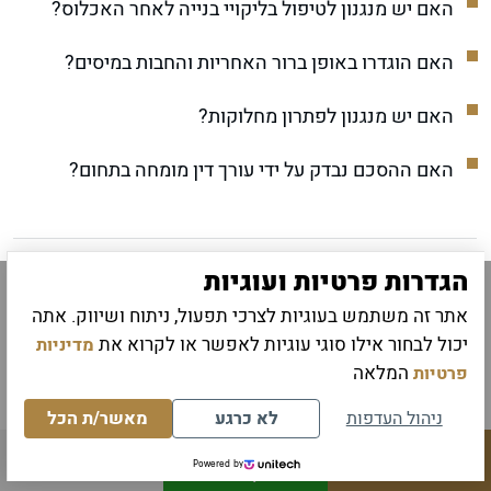
האם יש מנגנון לטיפול בליקויי בנייה לאחר האכלוס?
האם הוגדרו באופן ברור האחריות והחבות במיסים?
האם יש מנגנון לפתרון מחלוקות?
האם ההסכם נבדק על ידי עורך דין מומחה בתחום?
הגדרות פרטיות ועוגיות
שאלות ותשובות נפוצות על
אתר זה משתמש בעוגיות לצרכי תפעול, ניתוח ושיווק. אתה
יכול לבחור אילו סוגי עוגיות לאפשר או לקרוא את
מדיניות
הסכמי פינוי בינוי
המלאה
פרטיות
ניהול העדפות
לא כרגע
מאשר/ת הכל
ש: כמה זמן בדרך כלל נמשך פרויקט פינוי בינוי?
ת: פרויקטים טיפוסיים נמשכים בין 5-10 שנים מתחילת
Powered by
לחיוג מהיר
תחזרו אליי
לייעוץ בווצאפ