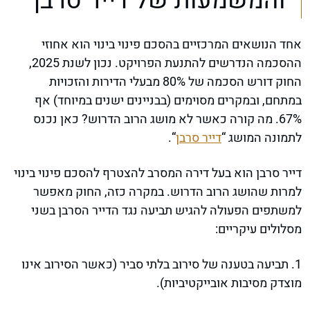
והמשמעות של דייר סרבן
אחד הנושאים המרכזיים בהסכם פינוי בינוי הוא אחוזי
ההסכמה הנדרשים להתנעת הפרויקט. נכון לשנת 2025,
החוק דורש הסכמה של 80% מבעלי הדירות והזכויות
במתחם, ובמקרים מסוימים (בבניינים ישנים במיוחד) אף
67%. מה קורה כאשר לא מושג הרוב הדרוש? כאן נכנס
לתמונה המושג “
דייר סרבן
“.
דייר סרבן הוא בעל דירה המסרב להצטרף להסכם פינוי בינוי
למרות שהושג הרוב הדרוש. במקרה כזה, החוק מאפשר
למשתפים הפעולה להגיש תביעה נגד הדייר הסרבן בשני
מסלולים עיקריים:
1. תביעה בטענה של סירוב בלתי סביר (כאשר הסירוב אינו
מוצדק מסיבות אובייקטיביות).