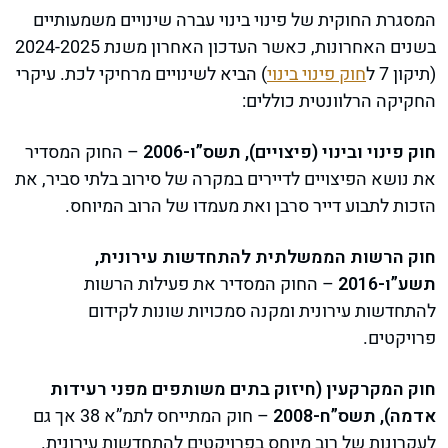
המסגרת החוקית של פינוי בינוי עברה שינויים משמעותיים
בשנים האחרונות, כאשר העדכון האחרון משנת 2024-2025
(תיקון 7 ל
חוק פינוי בינוי
) הביא לשינויים מרחיקי לכת. עיקרי
החקיקה הרלוונטית כוללים:
חוק פינוי ובינוי (פיצויים), תשס”ו-2006
– החוק המסדיר
את נושא הפיצויים לדיירים במקרה של סירוב בלתי סביר, את
הזכות לתבוע דייר סרבן ואת מעמדו של הרוב המיוחס.
חוק הרשות הממשלתית להתחדשות עירונית,
תשע”ו-2016
– החוק המסדיר את פעילות הרשות
להתחדשות עירונית ומקנה סמכויות שונות לקידום
פרויקטים.
חוק המקרקעין (חיזוק בתים משותפים מפני רעידות
אדמה), תשס”ח-2008
– חוק המתייחס לתמ”א 38 אך גם
לעקרונות של רוב מיוחס בפרויקטים להתחדשות עירונית.