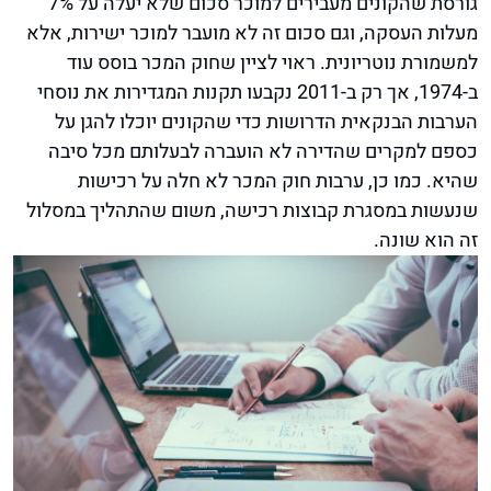
גורסת שהקונים מעבירים למוכר סכום שלא יעלה על 7%
מעלות העסקה, וגם סכום זה לא מועבר למוכר ישירות, אלא
למשמורת נוטריונית. ראוי לציין שחוק המכר בוסס עוד
ב-1974, אך רק ב-2011 נקבעו תקנות המגדירות את נוסחי
הערבות הבנקאית הדרושות כדי שהקונים יוכלו להגן על
כספם למקרים שהדירה לא הועברה לבעלותם מכל סיבה
שהיא. כמו כן, ערבות חוק המכר לא חלה על רכישות
שנעשות במסגרת קבוצות רכישה, משום שהתהליך במסלול
זה הוא שונה.