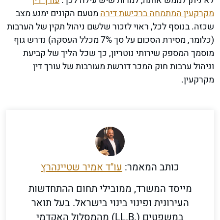
לא ניתן לממש אותה, למרות שיש עילה לכך.
עורך דין
מקרקעין המתמחה ברכישת דירה
מטעם הקונים ימנע מצב
שכזה. בנוסף לכל, ראוי לזכור שלשם ניהול תקין של הערבות
(כלומר, מסירת הסכום על סך 7% מכלל העסקה) נדרש גוף
מוסמך המספק שירותי נוטריון, כך שכל הליך של קביעת
וניהול ערבות חוק המכר דורשת מעורבות של עורך דין
מקרקעין.
כותב המאמר:
עו"ד אמיר שטיינהרץ
מייסד המשרד, ממובילי תחום ההתחדשות
העירונית ופינוי בינוי בישראל. בעל תואר
במשפטים (.LL.B) מהמסלול האקדמי