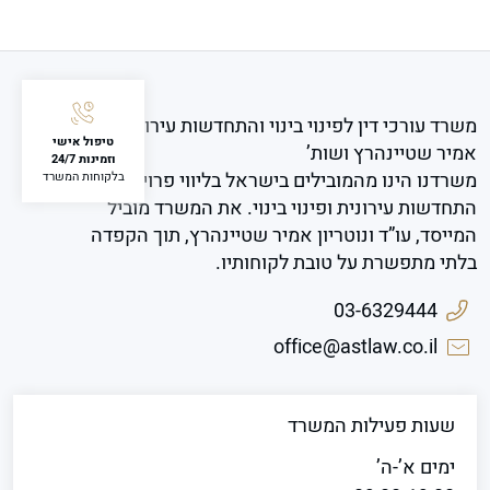
משרד עורכי דין לפינוי בינוי והתחדשות עירונית
טיפול אישי
אמיר שטיינהרץ ושות’
וזמינות 24/7
משרדנו הינו מהמובילים בישראל בליווי פרויקטים של
בלקוחות המשרד
התחדשות עירונית ופינוי בינוי. את המשרד מוביל
המייסד, עו”ד ונוטריון אמיר שטיינהרץ, תוך הקפדה
בלתי מתפשרת על טובת לקוחותיו.
03-6329444
office@astlaw.co.il
שעות פעילות המשרד
ימים א’-ה’