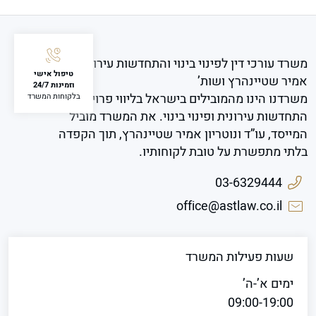
משרד עורכי דין לפינוי בינוי והתחדשות עירונית
טיפול אישי
אמיר שטיינהרץ ושות’
וזמינות 24/7
משרדנו הינו מהמובילים בישראל בליווי פרויקטים של
בלקוחות המשרד
התחדשות עירונית ופינוי בינוי. את המשרד מוביל
המייסד, עו”ד ונוטריון אמיר שטיינהרץ, תוך הקפדה
בלתי מתפשרת על טובת לקוחותיו.
03-6329444
office@astlaw.co.il
שעות פעילות המשרד
ימים א’-ה’
09:00-19:00