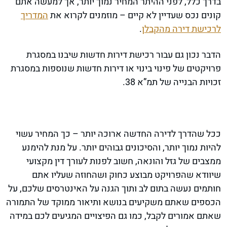
בדרך כלל, לפני ההיתר המחיר נמוך יותר, אך למעשה אתם
קונים נכס שעדיין לא קיים – מוזמנים לקרוא את
המדריך
לרכישת דירה מהקבלן
.
הדבר נכון גם עבור רכישת דירות חדשות שיבנו במסגרת
פרויקטים של פינוי בינוי או דירות חדשות שנוספות במסגרת
זכויות הבנייה של תמ”א 38.
ככל שהדרך לדירה החדשה ארוכה יותר – כך המחיר עשוי
להיות נמוך יותר, והסיכונים גבוהים יותר. על מנת להימנע
ממצבים של גזל והונאה, חשוב לפנות לעורך דין מקצועי
שיוודא שהפרויקט מבוצע כחוק ושהחוזה שעליו אתם
חותמים נעשה בתום לב ותוך הגנה על האינטרסים שלכם, על
הכספים שאתם משקיעים בנושא ותיאור ממוקד של התמורה
שאתם אמורים לקבל, כמו גם הפיצויים המגיעים לכם במידה